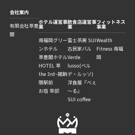
会社案内
ホテル運営事
飲食店運営事
フィットネス
有限会社萃豊
業
業
事業
閣
南福岡グリー
富士茶房 SUI
Wealth
ンホテル
古民家バル
Fitness 南福
萃豊閣ホテル
Verde
岡
HOTEL 萃
lusso(ベル
the 3rd~雑餉
デ・ルッソ)
隈駅前
洋食屋『べぇ
お宿 萃邸
～る』
SUI coffee